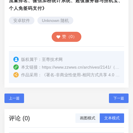
流量排名、微信加粉统计系统、超值服务器与挂机宝、
个人免签码支付》
安卓软件
Unknown 随机
赞（0）
版权属于：
至尊技术网
本文链接：
https://www.zzwws.cn/archives/2141/
（转载时请注明本文出处及文章链接）
作品采用：
《
署名-非商业性使用-相同方式共享 4.0 国际 (CC BY-NC-SA 4.0)
上一篇
下一篇
评论 (0)
画图模式
文本模式