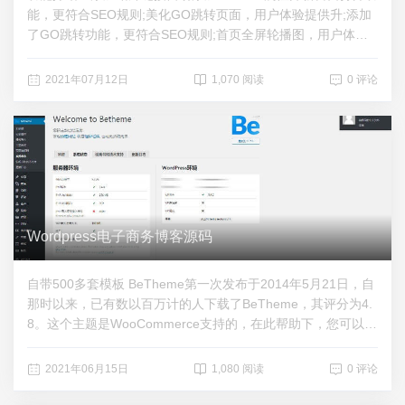
能，更符合SEO规则;美化GO跳转页面，用户体验提供升;添加
了GO跳转功能，更符合SEO规则;首页全屏轮播图，用户体验
提供升;首页上下滚动广告，用户体验提供升;首页随机广告，用
户体验提供升;列表置顶轮播图，用户体验提供升;文章左右翻
2021年07月12日
1,070 阅读
0 评论
页，用户体验提供升;下载地址：https://zhizun.lanzoui.com/ifN
kfrbolgj
Wordpress电子商务博客源码
自带500多套模板 BeTheme第一次发布于2014年5月21日，自
那时以来，已有数以百万计的人下载了BeTheme，其评分为4.
8。这个主题是WooCommerce支持的，在此帮助下，您可以制
作一个电子商务网站，还可以制作博客、新闻和其他类型的网
站。 BeTheme 21.5.6 wordpress主题模板特点：放大器支撑
2021年06月15日
1,080 阅读
0 评论
多用途主题500+预制件演示单击演示安装移动友好型主题联络
表格7支持自转滑块链接：https://pan.baidu.com/s/1e2isqKby