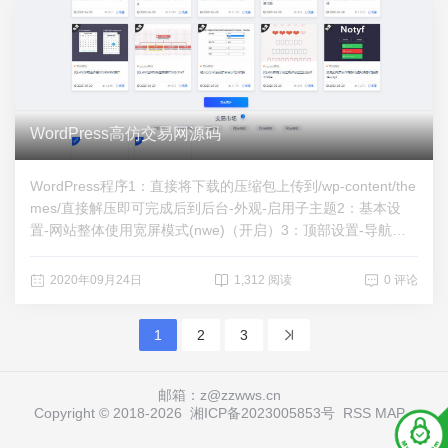
KhF-VyGriNAgPA 密码：z8zv
WordPress高仿交易网源码
WordPress程序1：直接将下载的压缩包上传到/wp-content/the
mes/直接解压即可完成后到后台-外观-启用子主题2：基本设
置-网站整体使用宽屏模式(nwe)（开启）3：顶部设置-导航风
格（选择常规）4：顶部设置-全宽导航（关闭）5：首页设置-
最新文章模块-模块顶部AJAX分类获取文章按钮（开启）要显
2020年09月24日
1,312 阅读
0 评论
示分类按钮（选择要显示的栏目）下载地址1：https://zhizun.la
nzoux.com/istqIgw63pc下载地址2：https://zhizun.118pan.co
1
2
3
m/b1007264
邮箱：z@zzwws.cn
Copyright © 2018-
2026
湘ICP备2023005853号
RSS
MAP