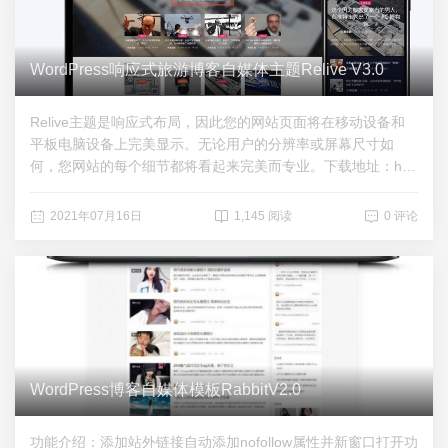
WordPress响应式旅游博客自媒体主题Relive V3.0
Relive主题是响应式布局，因此您的网站页面将在移动设备和
平板电脑设备上完美显示。无论用户的分辨率或屏幕尺寸如
何，您网站的每个细节都将看起来完美而专业。下载地址：http
s://pan.baidu.com/s/1BPVZadEr0Qs7s3qntltohA 密码：vreg
2021年07月16日
1,145 阅读
0 评论
WordPress博客自媒体模板RabbitV2.0
功能介绍：添加站外链接自动添加nofollow属性并新窗口打开功