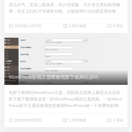
简洁大气，支持二级菜单，统计浏览量，可分享文章到新浪微
博，自定义幻灯片等诸多功能。主题使用方法列表页里的每个
文章的图片，你需要在写文章的时候，设置一个封面图片，才
会显示。不然会自动调用文章内的图片。首页的置顶文章，就
2021年11月21日
1,300 阅读
0 评论
是那一个大图加4个小图的地方(不是幻灯部分)。你需要设置置
顶图片，也是在文章编辑页面里。设置的文章即能调用到该区
域。首页幻灯。这个在后台-外观-主题设置里，可以自己设置图
片和链接地址。下载地址：https://zhizun.lanzoui.com/ifYVNw
qqb9e
WordPress影视主题模板电影下载网站源码
电影下载网站WordPress主题，现阶段互联网上都还没合适电
影下载下载模板这是一款WordPress视頻主题风格，一款Word
Press影片主题风格假如想根据WordPress做一个免费电影网
站、视频平台，这款主题风格将就是你的优选。下载地址：http
s://zhizun.lanzoui.com/isE2rvkg6be
2021年10月20日
1,538 阅读
0 评论