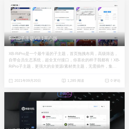
RiPro子主题V8.1开心版
XB-RiPro是一个最牛逼的子主题，首页拖拽布局，高级筛选，
自带会员生态系统，超全支付接口，你喜欢的样子我都有！XB-
RiPro子主题，更强大的全资源/素材类主题，无需插件，集成
强大的支付，后台管理，用户体验舒服。支持卡密，任务发
布，自助广告，在线工单，充值，积分，会员，高级筛选，推
2021年09月20日
1,285 阅读
0 评论
广佣金，作者佣金，前台创建文章，统计，自定义币种，自定
义会员标识，全站功能实现AJAX，图片全站真正懒加载，支持
SEO，注册邮件验证码，等等等等！下载地址：https://zhizun.l
anzoui.com/i9qUiua3rpa