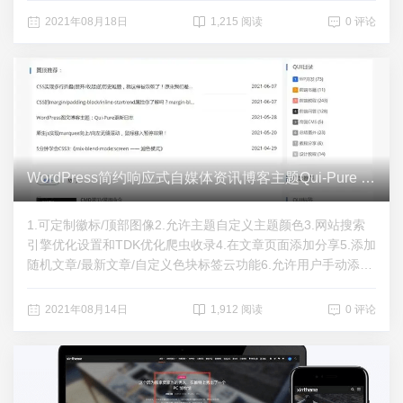
2021年08月18日
1,215 阅读
0 评论
WordPress简约响应式自媒体资讯博客主题Qui-Pure v5.25
1.可定制徽标/顶部图像2.允许主题自定义主题颜色3.网站搜索
引擎优化设置和TDK优化爬虫收录4.在文章页面添加分享5.添加
随机文章/最新文章/自定义色块标签云功能6.允许用户手动添加
广告/客户服务和联系信息/7.允许用户在后台切换友链下载地
址：https://pan.baidu.com/s/1tvjpHkte37uoW8-C-ckAhw 密
2021年08月14日
1,912 阅读
0 评论
码：6nbu