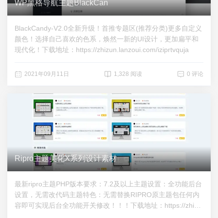
WP黑格导航主题BlackCan
BlackCandy-V2.0全新升级！首推专题区(推荐分类)更多自定义
颜色！选择自己喜欢的色系，焕然一新的UI设计，更加扁平和
现代化！下载地址：https://zhizun.lanzoui.com/iziprtvquja
2021年09月11日
1,328 阅读
0 评论
Ripro主题美化X系列设计素材
最新ripro主题PHP版本要求：7.2及以上主题设置：全功能后台
设置，无需改代码主题特色：无需替换RIPRO原主题包任何内
容即可实现后台全功能开关修改！！！下载地址：https://zhizu
n.lanzoui.com/iyg58st1uud