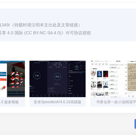
1349/
（转载时请注明本文出处及文章链接）
0 国际 (CC BY-NC-SA 4.0)
》许可协议授权
.0 超多模板
安卓SpeedtestV4.6.16高级版
书香仓库一款小说阅读