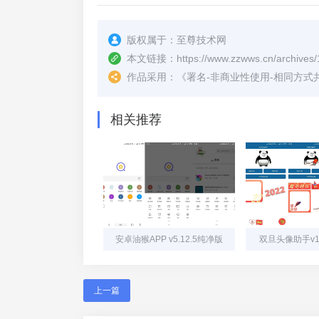
版权属于：
至尊技术网
本文链接：
https://www.zzwws.cn/archives/
作品采用：
《
署名-非商业性使用-相同方式共享 4.
相关推荐
安卓油猴APP v5.12.5纯净版
双旦头像助手v1
上一篇