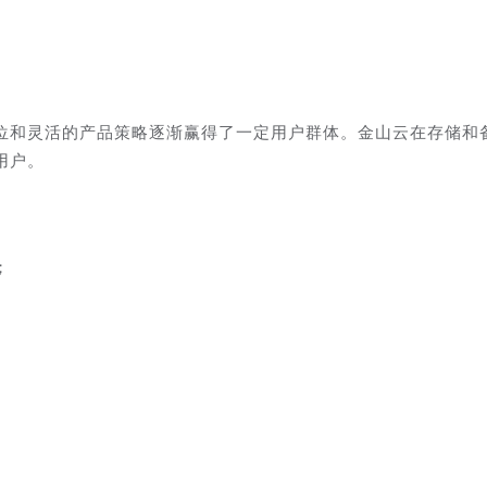
位和灵活的产品策略逐渐赢得了一定用户群体。金山云在存储和
用户。
；
。