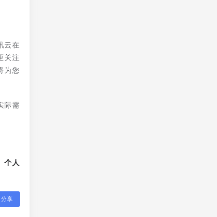
讯云在
更关注
将为您
实际需
、个人
分享