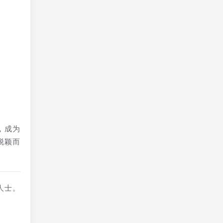
，成为
脱颖而
人士。