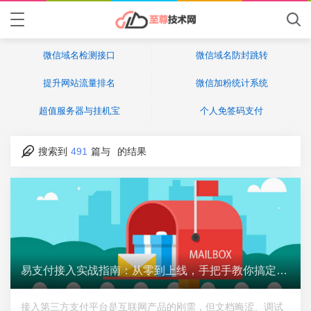
微信域名检测接口
微信域名防封跳转
提升网站流量排名
微信加粉统计系统
超值服务器与挂机宝
个人免签码支付
搜索到
491
篇与
的结果
易支付接入实战指南：从零到上线，手把手教你搞定支付接口
接入第三方支付平台是互联网产品的刚需，但文档晦涩、调试