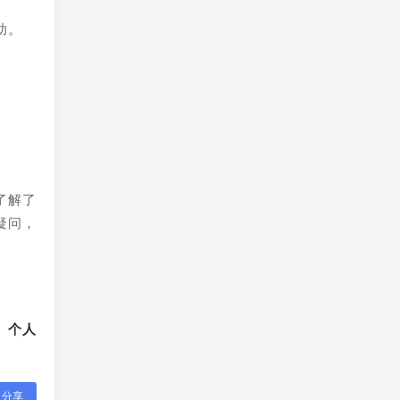
助。
了解了
疑问，
、个人
分享