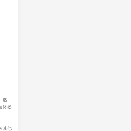
。然
加轻松
有其他