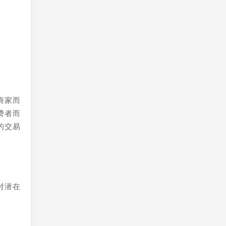
在
全
商家而
费者而
的交易
对潜在