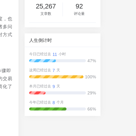
25,267
92
文章数
评论量
度，也
诸多问
付方式
人生倒计时
11
今日已经过去
小时
47%
7
步骤即
这周已经过去
天
100%
的交易
简化了
9
本月已经过去
天
29%
8
今年已经过去
个月
66%
和
方