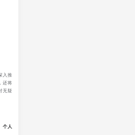
。
深入推
，还将
付无疑
、个人