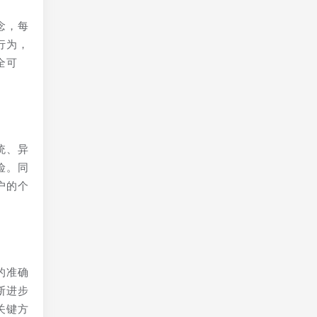
念，每
行为，
全可
统、异
险。同
户的个
的准确
断进步
关键方