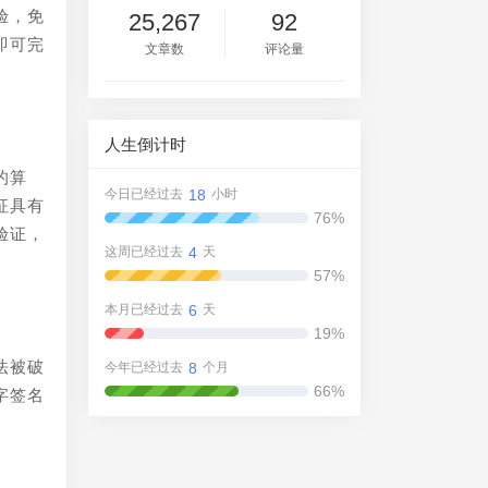
验，免
25,267
92
即可完
文章数
评论量
人生倒计时
的算
18
今日已经过去
小时
征具有
76%
验证，
4
这周已经过去
天
57%
6
本月已经过去
天
19%
法被破
8
今年已经过去
个月
66%
字签名