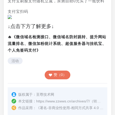
支付宝刷脸支付随机立减，亲测自助0元买了一瓶饮料
支付宝扫码
↓点击下方了解更多↓
🔥《微信域名检测接口、微信域名防封跳转、提升网站
流量排名、微信加粉统计系统、超值服务器与挂机宝、
个人免签码支付》
活动
赞（0）
版权属于：
至尊技术网
本文链接：
https://www.zzwws.cn/archives/7/
（转载时请注明本文出处及文章链接）
作品采用：
《
署名-非商业性使用-相同方式共享 4.0 国际 (CC BY-NC-SA 4.0)