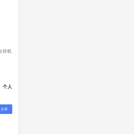
当挂机
、个人
分享