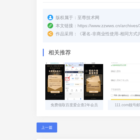
版权属于：
至尊技术网
本文链接：
https://www.zzwws.cn/archives/
作品采用：
《
署名-非商业性使用-相同方式共享 4.
相关推荐
免费领取百度爱企查2年会员
111.com靓
上一篇