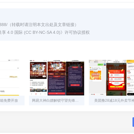
388/
（转载时请注明本文出处及文章链接）
0 国际 (CC BY-NC-SA 4.0)
》许可协议授权
号邮箱免费开放
网易大神白嫖解锁守望先锋资格
美团撸28减18元外卖节