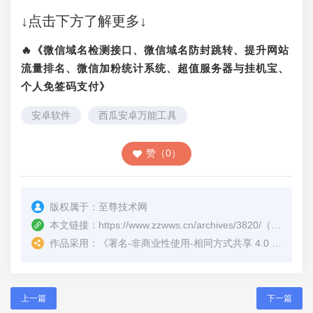
↓点击下方了解更多↓
🔥《微信域名检测接口、微信域名防封跳转、提升网站
流量排名、微信加粉统计系统、超值服务器与挂机宝、
个人免签码支付》
安卓软件
西瓜安卓万能工具
赞（0）
版权属于：
至尊技术网
本文链接：
https://www.zzwws.cn/archives/3820/
（转载时请注明本文出处及文章链接）
作品采用：
《
署名-非商业性使用-相同方式共享 4.0 国际 (CC BY-NC-SA 4.0)
上一篇
下一篇