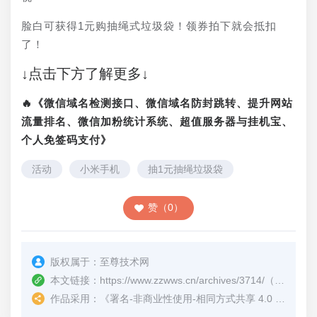
脸白可获得1元购抽绳式垃圾袋！领券拍下就会抵扣
了！
↓点击下方了解更多↓
🔥《微信域名检测接口、微信域名防封跳转、提升网站
流量排名、微信加粉统计系统、超值服务器与挂机宝、
个人免签码支付》
活动
小米手机
抽1元抽绳垃圾袋
赞（0）
版权属于：
至尊技术网
本文链接：
https://www.zzwws.cn/archives/3714/
（转载时请注明本文出处及文章链接）
作品采用：
《
署名-非商业性使用-相同方式共享 4.0 国际 (CC BY-NC-SA 4.0)