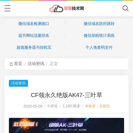
微信域名检测接口
微信域名防封跳转
提升网站流量排名
微信加粉统计系统
超值服务器与挂机宝
个人免签码支付
首页
活动资讯
正文
/
/
活动资讯
CF领永久绝版AK47-三叶草
0 评论
1,160 阅读
未收录，去提交
2020-05-06
/
/
/