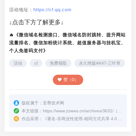
活动地址：
https://cf.qq.com
↓点击下方了解更多↓
🔥《微信域名检测接口、微信域名防封跳转、提升网站
流量排名、微信加粉统计系统、超值服务器与挂机宝、
个人免签码支付》
活动
cf
免费领取
永久绝版AK47-三叶草
赞（0）
版权属于：
至尊技术网
本文链接：
https://www.zzwws.cn/archives/3631/
（转载时请注明本文出处及文章链接）
作品采用：
《
署名-非商业性使用-相同方式共享 4.0 国际 (CC BY-NC-SA 4.0)