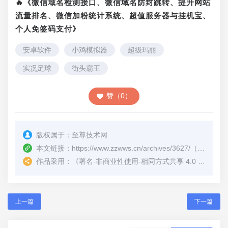
🔥《微信域名检测接口、微信域名防封跳转、提升网站
流量排名、微信加粉统计系统、超值服务器与挂机宝、
个人免签码支付》
安卓软件
小鸡模拟器
超级玛丽
实况足球
街头霸王
赞（0）
版权属于：
至尊技术网
本文链接：
https://www.zzwws.cn/archives/3627/
（转载时请注明本文出处及文章链接）
作品采用：
《
署名-非商业性使用-相同方式共享 4.0 国际 (CC BY-NC-SA 4.0)
上一篇
下一篇