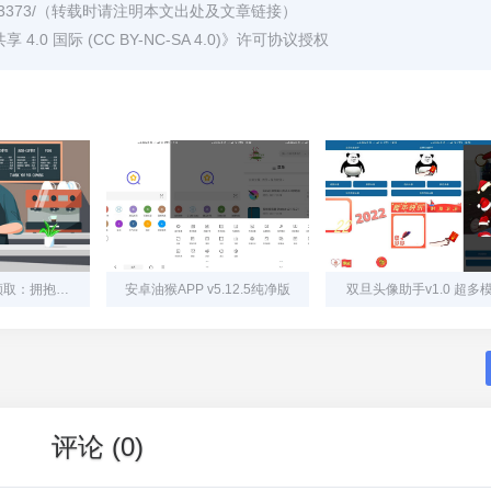
3373/
（转载时请注明本文出处及文章链接）
0 国际 (CC BY-NC-SA 4.0)
》许可协议授权
移动云电脑免费领取：拥抱未来，从云端启航
安卓油猴APP v5.12.5纯净版
双旦头像助手v1.0 超多
评论 (0)