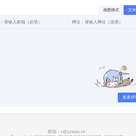
画图模式
文本
发表评
邮箱：z@zzwws.cn