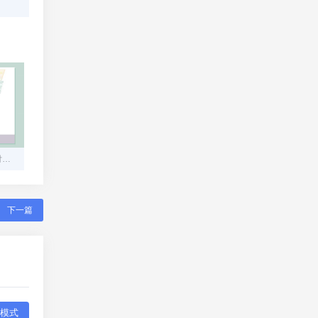
构建安全高效的在线码支付平台：从零到一的技术指南
下一篇
模式