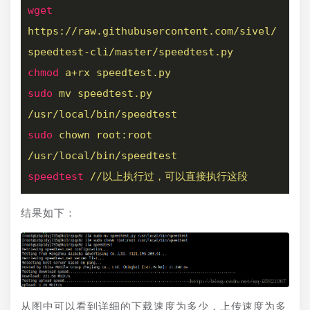
wget
https://raw.githubusercontent.com/sivel/
speedtest-cli/master/speedtest.py
chmod
a+rx speedtest.py
sudo
mv speedtest.py 
/usr/local/bin/speedtest
sudo
chown root:root 
/usr/local/bin/speedtest
speedtest
//以上执行过，可以直接执行这段
结果如下：
从图中可以看到详细的下载速度为多少，上传速度为多