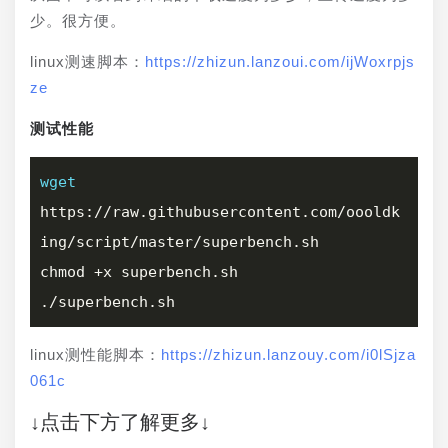
少。很方便。
linux测速脚本：
https://zhizun.lanzoui.com/ijWoxrpjs
ze
测试性能
wget
https://raw.githubusercontent.com/oooldk
ing/script/master/superbench.sh

chmod +x superbench.sh

linux测性能脚本：
https://zhizun.lanzouy.com/i0lSjza
061c
↓点击下方了解更多↓