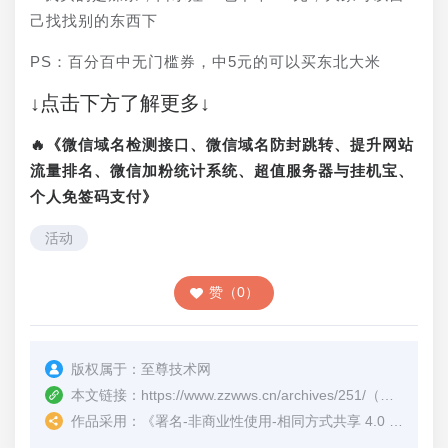
己找找别的东西下
PS：百分百中无门槛券，中5元的可以买东北大米
↓点击下方了解更多↓
🔥《微信域名检测接口、微信域名防封跳转、提升网站
流量排名、微信加粉统计系统、超值服务器与挂机宝、
个人免签码支付》
活动
赞（0）
版权属于：
至尊技术网
本文链接：
https://www.zzwws.cn/archives/251/
（转载时请注明本文出处及文章链接）
作品采用：
《
署名-非商业性使用-相同方式共享 4.0 国际 (CC BY-NC-SA 4.0)