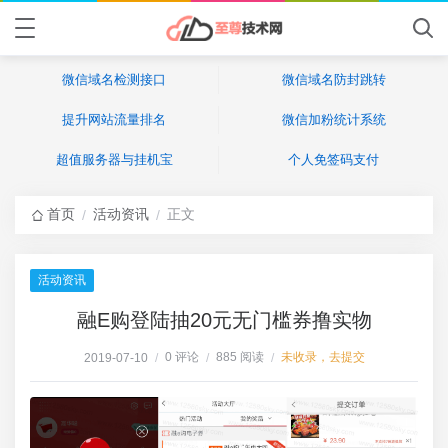
微信域名检测接口
微信域名防封跳转
提升网站流量排名
微信加粉统计系统
超值服务器与挂机宝
个人免签码支付
首页
活动资讯
正文
/
/
活动资讯
融E购登陆抽20元无门槛券撸实物
0 评论
885 阅读
未收录，去提交
2019-07-10
/
/
/