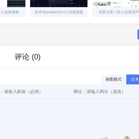
.0 超多模板
安卓SpeedtestV4.6.16高级版
书香仓库一款小说阅读
评论 (0)
画图模式
文本