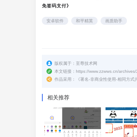
免签码支付》
安卓软件
和平精英
画质助手
版权属于：
至尊技术网
本文链接：
https://www.zzwws.cn/archives/
作品采用：
《
署名-非商业性使用-相同方式共享 4.
相关推荐