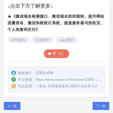
↓点击下方了解更多↓
🔥《微信域名检测接口、微信域名防封跳转、提升网站
流量排名、微信加粉统计系统、超值服务器与挂机宝、
个人免签码支付》
APP源码
安卓软件
iapp源码
赞（0）
版权属于：
至尊技术网
本文链接：
https://www.zzwws.cn/archives/2360/
（转载时请注明本文出处及文章链接）
作品采用：
《
署名-非商业性使用-相同方式共享 4.0 国际 (CC BY-NC-SA 4.0)
上一篇
下一篇