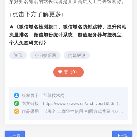
某好知名知名的站长或者是某某高层人士而去纵容你。
↓点击下方了解更多↓
🔥《微信域名检测接口、微信域名防封跳转、提升网站
流量排名、微信加粉统计系统、超值服务器与挂机宝、
个人免签码支付》
资讯
小刀娱乐网
内幕解说
赞（0）
版权属于：
至尊技术网
本文链接：
https://www.zzwws.cn/archives/1983/
（转载时请注明本文出处及文章链接）
作品采用：
《
署名-非商业性使用-相同方式共享 4.0 国际 (CC BY-NC-SA 4.0)
上一篇
下一篇