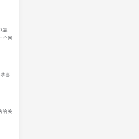
也靠
一个网
先恭喜
站的关