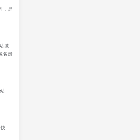
的，是
网站域
域名最
良站
最快