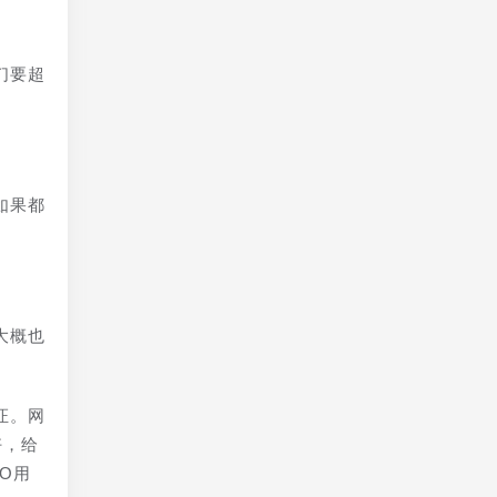
们要超
如果都
大概也
证。网
好，给
O用