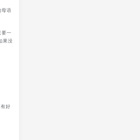
的母语
只要一
如果没
会有好