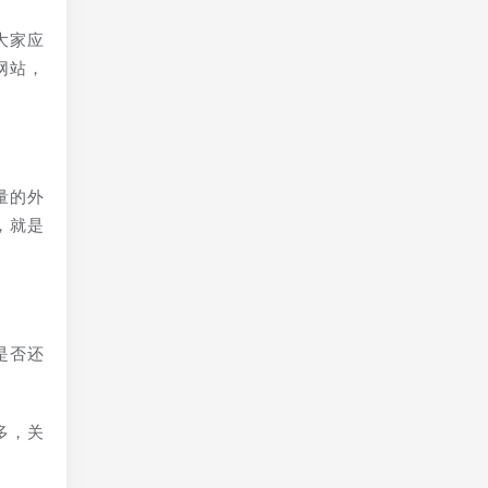
大家应
网站，
量的外
，就是
是否还
多，关