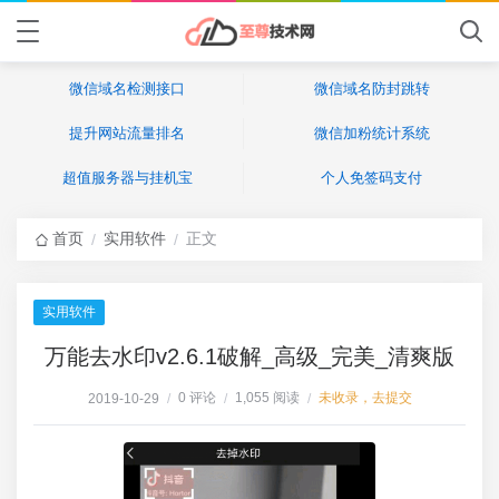
微信域名检测接口
微信域名防封跳转
提升网站流量排名
微信加粉统计系统
超值服务器与挂机宝
个人免签码支付
首页
实用软件
正文
/
/
实用软件
万能去水印v2.6.1破解_高级_完美_清爽版
0 评论
1,055 阅读
未收录，去提交
2019-10-29
/
/
/