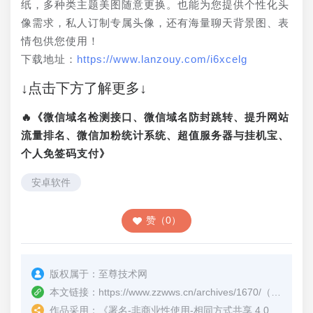
纸，多种类主题美图随意更换。也能为您提供个性化头
像需求，私人订制专属头像，还有海量聊天背景图、表
情包供您使用！
下载地址：
https://www.lanzouy.com/i6xcelg
↓点击下方了解更多↓
🔥《微信域名检测接口、微信域名防封跳转、提升网站
流量排名、微信加粉统计系统、超值服务器与挂机宝、
个人免签码支付》
安卓软件
赞（0）
版权属于：
至尊技术网
本文链接：
https://www.zzwws.cn/archives/1670/
（转载时请注明本文出处及文章链接）
作品采用：
《
署名-非商业性使用-相同方式共享 4.0 国际 (CC BY-NC-SA 4.0)