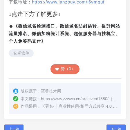
下载地址：
https://www.lanzouy.com/i6vmquf
↓点击下方了解更多↓
🔥《微信域名检测接口、微信域名防封跳转、提升网站
流量排名、微信加粉统计系统、超值服务器与挂机宝、
个人免签码支付》
安卓软件
赞（0）
版权属于：
至尊技术网
本文链接：
https://www.zzwws.cn/archives/1580/
（转载时请注明本文出处及文章链接）
作品采用：
《
署名-非商业性使用-相同方式共享 4.0 国际 (CC BY-NC-SA 4.0)
上一篇
下一篇