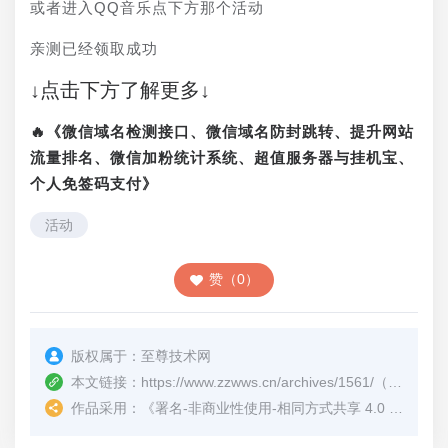
或者进入QQ音乐点下方那个活动
亲测已经领取成功
↓点击下方了解更多↓
🔥《微信域名检测接口、微信域名防封跳转、提升网站
流量排名、微信加粉统计系统、超值服务器与挂机宝、
个人免签码支付》
活动
赞（0）
版权属于：
至尊技术网
本文链接：
https://www.zzwws.cn/archives/1561/
（转载时请注明本文出处及文章链接）
作品采用：
《
署名-非商业性使用-相同方式共享 4.0 国际 (CC BY-NC-SA 4.0)