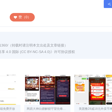
赞（0）
1360/
（转载时请注明本文出处及文章链接）
0 国际 (CC BY-NC-SA 4.0)
》许可协议授权
号邮箱免费开放
网易大神白嫖解锁守望先锋资格
美团撸28减18元外卖节