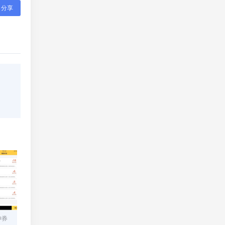
分享
神券