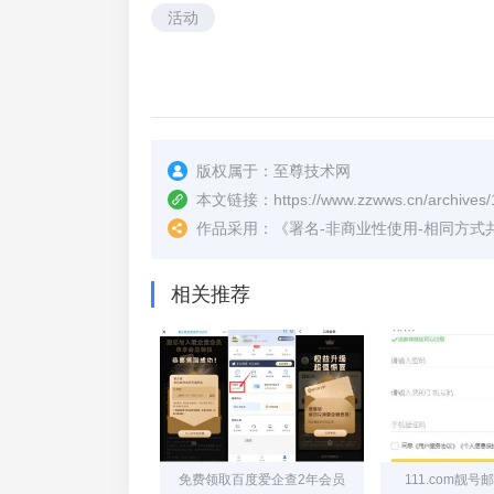
活动
版权属于：
至尊技术网
本文链接：
https://www.zzwws.cn/archives/
作品采用：
《
署名-非商业性使用-相同方式共享 4.
相关推荐
免费领取百度爱企查2年会员
111.com靓