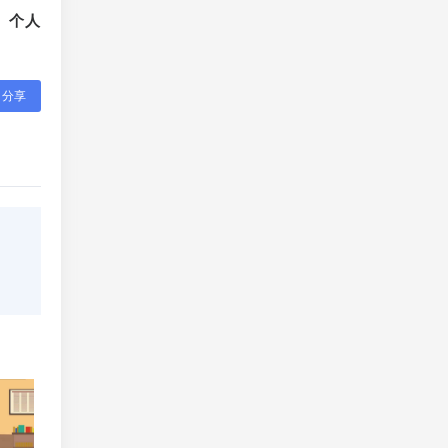
、个人
分享