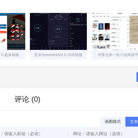
.0 超多模板
安卓SpeedtestV4.6.16高级版
书香仓库一款小说阅读
评论 (0)
画图模式
文本