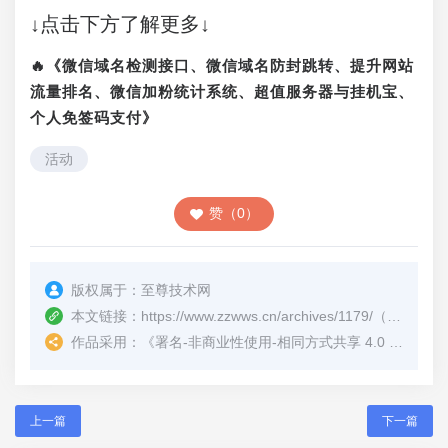
↓点击下方了解更多↓
🔥《微信域名检测接口、微信域名防封跳转、提升网站
流量排名、微信加粉统计系统、超值服务器与挂机宝、
个人免签码支付》
活动
赞（0）
版权属于：
至尊技术网
本文链接：
https://www.zzwws.cn/archives/1179/
（转载时请注明本文出处及文章链接）
作品采用：
《
署名-非商业性使用-相同方式共享 4.0 国际 (CC BY-NC-SA 4.0)
上一篇
下一篇