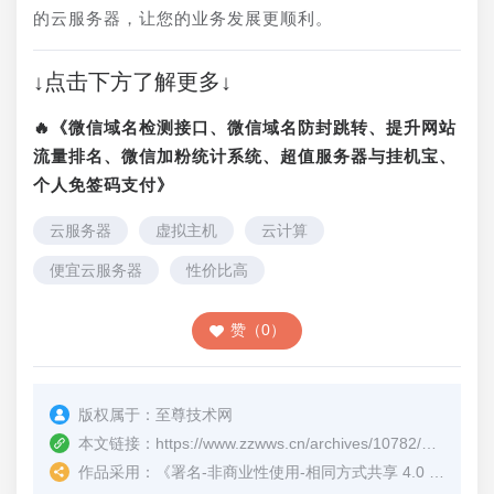
的云服务器，让您的业务发展更顺利。
↓点击下方了解更多↓
🔥《微信域名检测接口、微信域名防封跳转、提升网站
流量排名、微信加粉统计系统、超值服务器与挂机宝、
个人免签码支付》
云服务器
虚拟主机
云计算
便宜云服务器
性价比高
赞（0）
版权属于：
至尊技术网
本文链接：
https://www.zzwws.cn/archives/10782/
（转载时
作品采用：
《
署名-非商业性使用-相同方式共享 4.0 国际 (CC BY-NC-SA 4.0)