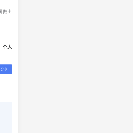
面做出
、个人
分享