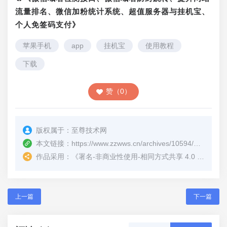
流量排名、微信加粉统计系统、超值服务器与挂机宝、
个人免签码支付》
苹果手机
app
挂机宝
使用教程
下载
赞（0）
版权属于：
至尊技术网
本文链接：
https://www.zzwws.cn/archives/10594/
（转载时
作品采用：
《
署名-非商业性使用-相同方式共享 4.0 国际 (CC BY-NC-SA 4.0)
上一篇
下一篇