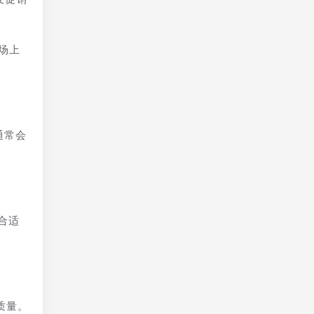
场上
通常会
合适
质量。