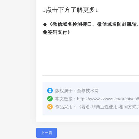
↓点击下方了解更多↓
🔥《微信域名检测接口、微信域名防封跳
免签码支付》
版权属于：
至尊技术网
本文链接：
https://www.zzwws.cn/archives/
作品采用：
《
署名-非商业性使用-相同方式共享 4.
上一篇