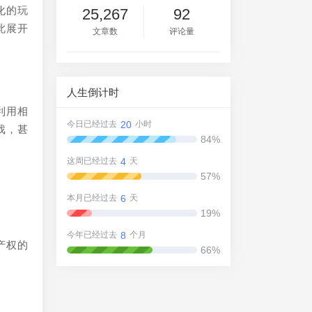
化的玩
25,267
92
此展开
文章数
评论量
人生倒计时
利用相
20
今日已经过去
小时
戏，甚
84%
4
这周已经过去
天
57%
6
本月已经过去
天
19%
8
今年已经过去
个月
产权的
66%