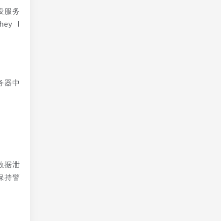
设服务
hey l
务器中
数据泄
保持警