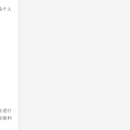
临个人
在进行
权衡利