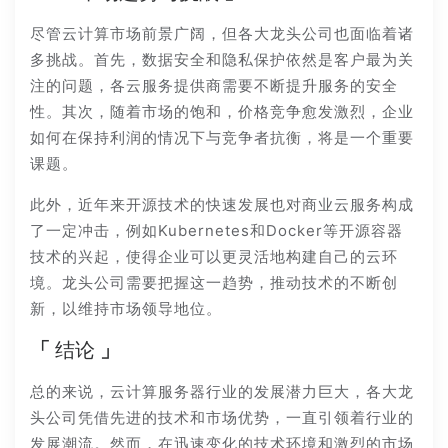
尽管云计算市场前景广阔，但各大龙头公司也面临着诸
多挑战。首先，数据安全和隐私保护依然是客户最为关
注的问题，各云服务提供商需要不断提升服务的安全
性。其次，随着市场的饱和，价格竞争愈发激烈，企业
如何在保持利润的情况下与竞争者抗衡，将是一个重要
课题。
此外，近年来开源技术的快速发展也对商业云服务构成
了一定冲击，例如Kubernetes和Docker等开源容器
技术的兴起，使得企业可以更灵活地构建自己的云环
境。龙头公司需要把握这一趋势，推动技术的不断创
新，以维持市场领导地位。
结论
总的来说，云计算服务器行业的发展潜力巨大，各大龙
头公司凭借先进的技术和市场优势，一直引领着行业的
发展潮流。然而，在迅速变化的技术环境和激烈的市场