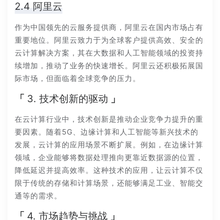
2.4 阿里云
作为中国领先的云服务提供商，阿里云在国内市场占有
重要地位。阿里云致力于为全球客户提供高效、安全的
云计算解决方案，其在大数据和人工智能领域的投资持
续增加，推动了业务的快速增长。阿里云还积极拓展国
际市场，但面临着全球竞争的压力。
3. 技术创新的驱动
在云计算行业中，技术创新是推动企业竞争力提升的重
要因素。随着5G、边缘计算和人工智能等新兴技术的
发展，云计算的应用场景不断扩展。例如，在边缘计算
领域，企业能够将数据处理推向更靠近数据源的位置，
降低延迟并提高效率。这种技术的应用，让云计算不仅
限于传统的存储和计算场景，还能够满足工业、智能交
通等的需求。
4. 市场趋势与挑战