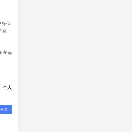
服务保
户体
家在选
、个人
分享