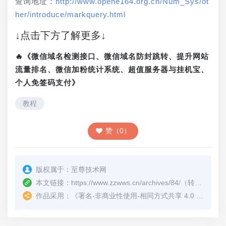
查询地址：
http://www.opene164.org.cn/Num_Sys/ot
her/introduce/markquery.html
↓点击下方了解更多↓
🔥《微信域名检测接口、微信域名防封跳转、提升网站
流量排名、微信加粉统计系统、超值服务器与挂机宝、
个人免签码支付》
教程
赞（0）
版权属于：
至尊技术网
本文链接：
https://www.zzwws.cn/archives/84/
（转载时请注明本文出处及文章链接）
作品采用：
《
署名-非商业性使用-相同方式共享 4.0 国际 (CC BY-NC-SA 4.0)