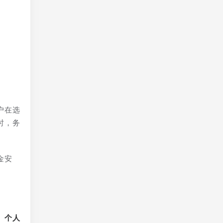
和
户在选
时，务
金安
、个人