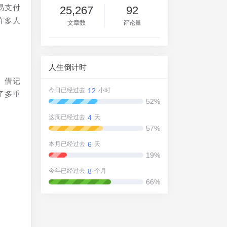
易支付
25,267
92
许多人
文章数
评论量
人生倒计时
、借记
12
今日已经过去
小时
了多重
52%
4
这周已经过去
天
57%
6
本月已经过去
天
19%
相
8
今年已经过去
个月
可
66%