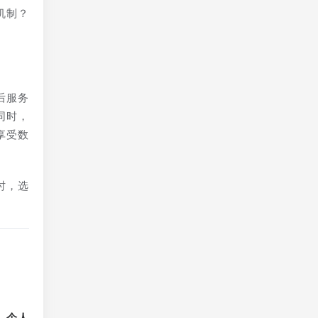
机制？
。
后服务
同时，
享受数
时，选
、个人