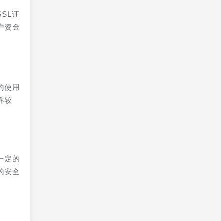
SL证
户资金
的使用
诉较
一定的
的安全