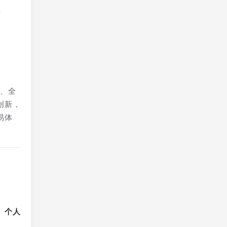
付
术、全
创新，
易体
、个人