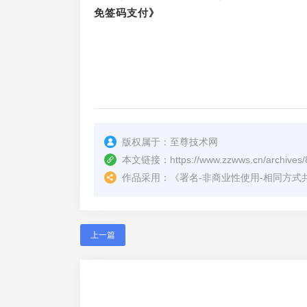
免签码支付》
版权属于：
至尊技术网
本文链接：
https://www.zzwws.cn/archives/
作品采用：
《
署名-非商业性使用-相同方式共享 4.
上一篇