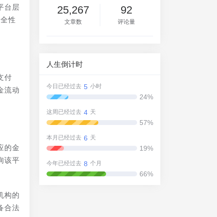
平台层
25,267
92
安全性
文章数
评论量
人生倒计时
支付
5
今日已经过去
小时
金流动
24%
4
这周已经过去
天
57%
6
本月已经过去
天
应的金
19%
询该平
8
今年已经过去
个月
66%
机构的
备合法