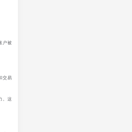
账户被
和交易
。
力。这