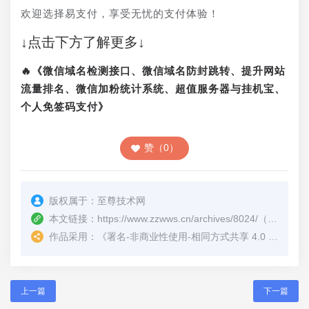
欢迎选择易支付，享受无忧的支付体验！
↓点击下方了解更多↓
🔥《微信域名检测接口、微信域名防封跳转、提升网站
流量排名、微信加粉统计系统、超值服务器与挂机宝、
个人免签码支付》
赞（0）
版权属于：
至尊技术网
本文链接：
https://www.zzwws.cn/archives/8024/
（转载时请注明本文出处及文章链接）
作品采用：
《
署名-非商业性使用-相同方式共享 4.0 国际 (CC BY-NC-SA 4.0)
上一篇
下一篇