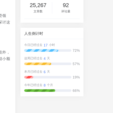
25,267
92
文章数
评论量
贷领
探讨这
人生倒计时
17
今日已经过去
小时
72%
能外，
4
期小额
这周已经过去
天
57%
6
本月已经过去
天
19%
8
今年已经过去
个月
66%
，