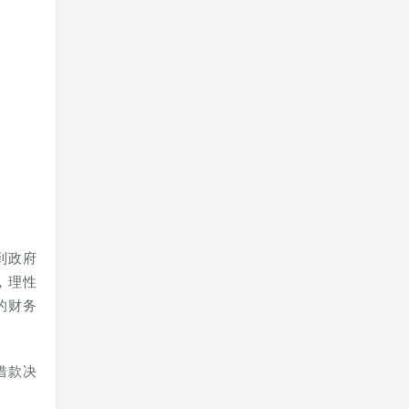
户
人
到政府
，理性
的财务
借款决