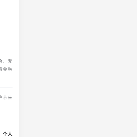
验。无
着金融
户带来
、个人