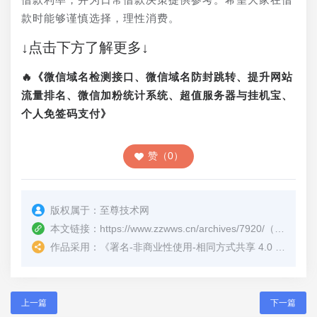
款时能够谨慎选择，理性消费。
↓点击下方了解更多↓
🔥《微信域名检测接口、微信域名防封跳转、提升网站
流量排名、微信加粉统计系统、超值服务器与挂机宝、
个人免签码支付》
赞（0）
版权属于：
至尊技术网
本文链接：
https://www.zzwws.cn/archives/7920/
（转载时请注明本文出处及文章链接）
作品采用：
《
署名-非商业性使用-相同方式共享 4.0 国际 (CC BY-NC-SA 4.0)
上一篇
下一篇