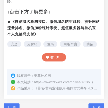
险。
↓点击下方了解更多↓
🔥《微信域名检测接口、微信域名防封跳转、提升网站
流量排名、微信加粉统计系统、超值服务器与挂机宝、
个人免签码支付》
安全
支付码
骗局
网络诈骗
防范
赞（0）
版权属于：
至尊技术网
本文链接：
https://www.zzwws.cn/archives/7828/
（转载时请注明本文出处及文章链接）
作品采用：
《
署名-非商业性使用-相同方式共享 4.0 国际 (CC BY-NC-SA 4.0)
上一篇
下一篇